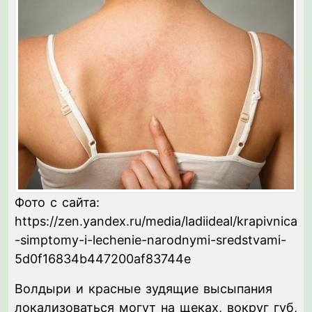
Фото с сайта:
https://zen.yandex.ru/media/ladiideal/krapivnica
-simptomy-i-lechenie-narodnymi-sredstvami-
5d0f16834b447200af83744e
Волдыри и красные зудящие высыпания
локализоваться могут на щеках, вокруг губ,