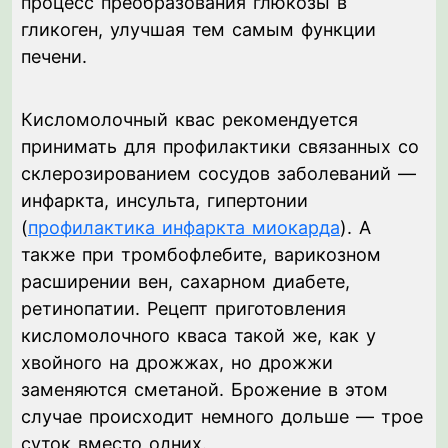
процесс преобразования глюкозы в
гликоген, улучшая тем самым функции
печени.
Кисломолочный квас рекомендуется
принимать для профилактики связанных со
склерозированием сосудов заболеваний —
инфаркта, инсульта, гипертонии
(
профилактика инфаркта миокарда
). А
также при тромбофлебите, варикозном
расширении вен, сахарном диабете,
ретинопатии. Рецепт приготовления
кисломолочного кваса такой же, как у
хвойного на дрожжах, но дрожжи
заменяются сметаной. Брожение в этом
случае происходит немного дольше — трое
суток вместо одних.